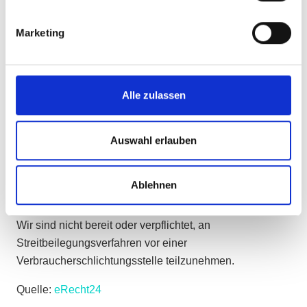
EU-Streitschlichtung
Marketing
Die Europäische Kommission stellt eine Plattform zur
Online-Streitbeilegung (OS) bereit:
https://ec.europa.eu/consumers/odr/
.
Unsere E-Mail-Adresse finden Sie oben im Impressum.
Alle zulassen
Verbraucher­streit­
Auswahl erlauben
beilegung/Universal­
schlichtungs­stelle
Ablehnen
Wir sind nicht bereit oder verpflichtet, an
Streitbeilegungsverfahren vor einer
Verbraucherschlichtungsstelle teilzunehmen.
Quelle:
eRecht24