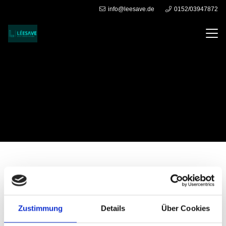
info@leesave.de
0152/03947872
Impressum
Zustimmung
Details
Über Cookies
LéeSaVe