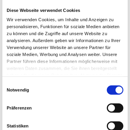
Eichenhof 3
Diese Webseite verwendet Cookies
16767 Leegebruch
Wir verwenden Cookies, um Inhalte und Anzeigen zu
Tel: 0152 – 03947872
personalisieren, Funktionen für soziale Medien anbieten
E-Mail: info@leesave.de
zu können und die Zugriffe auf unsere Website zu
analysieren. Außerdem geben wir Informationen zu Ihrer
LéeSaVe ist ein Unternehmen der Firma
Verwendung unserer Website an unsere Partner für
Buchführungsservice Andre Salösch e.K.
soziale Medien, Werbung und Analysen weiter. Unsere
Partner führen diese Informationen möglicherweise mit
Vertreten durch:
weiteren Daten zusammen, die Sie ihnen bereitgestellt
Andre Salösch
haben oder die sie im Rahmen Ihrer Nutzung der Dienste
gesammelt haben.
Einwilligungsauswahl
Kontakt
Notwendig
Telefon: 0152 – 03947872
Präferenzen
E-Mail: n.ventura@leesave.de
Statistiken